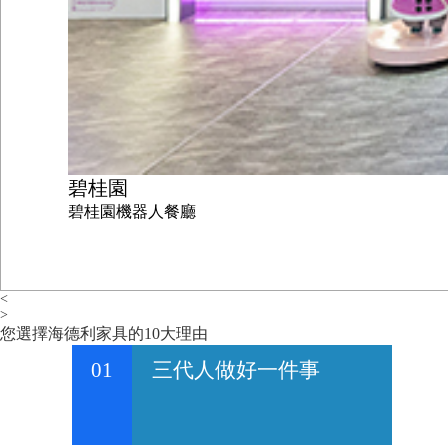
碧桂園
碧桂園機器人餐廳
<
>
您選擇海德利家具的10大理由
01
三代人做好一件事