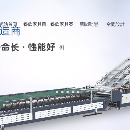
,深夜的蠕动未增删有翻译樱,武林女大生,一江春水向东流在线观看
桌椅行業25年！
網站首頁
餐飲家具目
餐飲家具案
新聞動態
空間設計
服務全球
錄
例
烤肉桌
電動餐桌
深圳
成
香港
臺