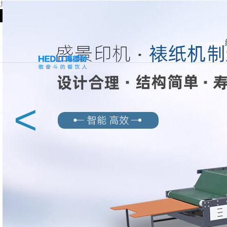
馗降:粽邪2,学长的大香肠好吃吗,暴躁太子爷,刘罗锅别传,韩国电影朋友
餐飲家具定制廠家-深圳海德利家具有限公司官網-專注餐飲
熱門家具分類
智能火鍋桌
智能調料臺
企業食堂家
會所家具
<
新中式
吧椅
具