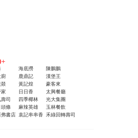
+
湊
海底撈
陳鵬鵬
大廚
鹿鼎記
漢堡王
龍燚
黃記煌
豪客來
野家
日日香
太興餐廳
気壽司
四季椰林
光大集團
日頭條
麻辣英雄
玉林餐飲
西弗書店
袁記串串香
禾綠回轉壽司