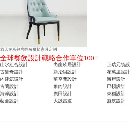
酒店會所包房輕奢餐椅家具定制
全球餐飲設計戰略合作單位100+
山水組合設計
尚龍玖居設計
上瑞元筑設
古魯奇設計
新冶組設計
花萬里設計
內建筑設計
華空間設計
海岸設計
古蘭設計
象內設計
巴頓設計
海岸設計
廣田設計
東稻設計
藝鼎設計
大誠當道
赫筑設計