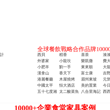
全球餐飲戰略合作品牌10000
計
西貝
稻香
喜茶
湊
外婆家
小龍坎
樂凱撒
費
小肥羊
劉一手
東來順
大
漢拿山
香天下
富士康
吉
港麗餐廳
木屋燒烤
眉州東坡
元
中國太平
恒大酒店
美的置業
今
五十七度湘
太二酸菜魚
八合里海記
西
10000+企業食堂家具案例