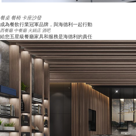
餐桌
餐椅
卡座沙發
成為餐飲行業冠軍品牌，與海德利一起行動
西餐廳
中餐廳
火鍋店
酒吧
給您五星級餐廳家具和服務是海德利的責任