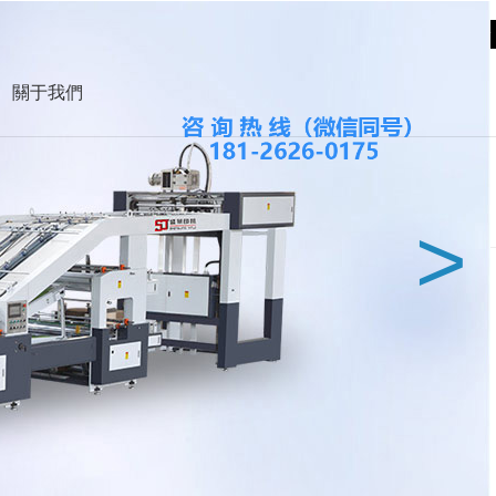
網站地圖
收藏本站
關于我們
餐飲
都
杭州
武漢
上海
北京
>
灣
北美
中東
歐洲
澳洲