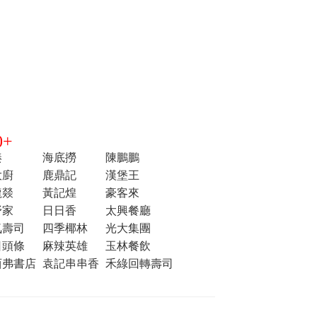
+
湊
海底撈
陳鵬鵬
大廚
鹿鼎記
漢堡王
龍燚
黃記煌
豪客來
野家
日日香
太興餐廳
気壽司
四季椰林
光大集團
日頭條
麻辣英雄
玉林餐飲
西弗書店
袁記串串香
禾綠回轉壽司