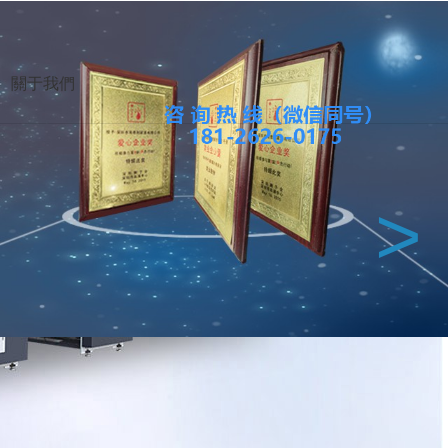
網站地圖
收藏本站
關于我們
餐飲
都
杭州
武漢
上海
北京
>
灣
北美
中東
歐洲
澳洲