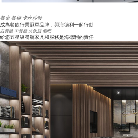
餐桌
餐椅
卡座沙發
成為餐飲行業冠軍品牌，與海德利一起行動
西餐廳
中餐廳
火鍋店
酒吧
給您五星級餐廳家具和服務是海德利的責任