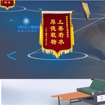
馗降:粽邪2,学长的大香肠好吃吗,暴躁太子爷,刘罗锅别传,韩国电影朋友
餐飲家具定制廠家-深圳海德利家具有限公司官網-專注餐飲
熱門家具分類
智能火鍋桌
智能調料臺
企業食堂家
會所家具
<
新中式
吧椅
具