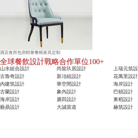
酒店會所包房輕奢餐椅家具定制
全球餐飲設計戰略合作單位100+
山水組合設計
尚龍玖居設計
上瑞元筑設
古魯奇設計
新冶組設計
花萬里設計
內建筑設計
華空間設計
海岸設計
古蘭設計
象內設計
巴頓設計
海岸設計
廣田設計
東稻設計
藝鼎設計
大誠當道
赫筑設計