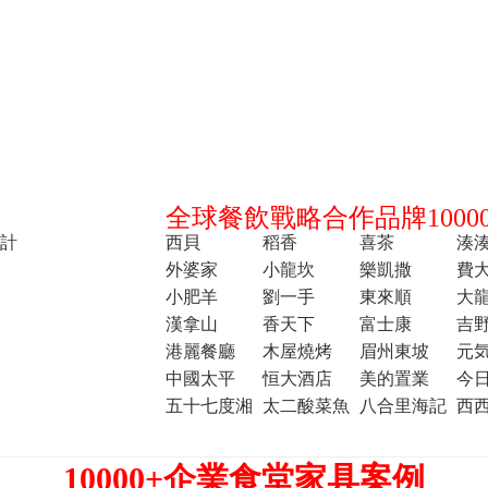
全球餐飲戰略合作品牌10000
計
西貝
稻香
喜茶
湊
外婆家
小龍坎
樂凱撒
費
小肥羊
劉一手
東來順
大
漢拿山
香天下
富士康
吉
港麗餐廳
木屋燒烤
眉州東坡
元
中國太平
恒大酒店
美的置業
今
五十七度湘
太二酸菜魚
八合里海記
西
10000+企業食堂家具案例