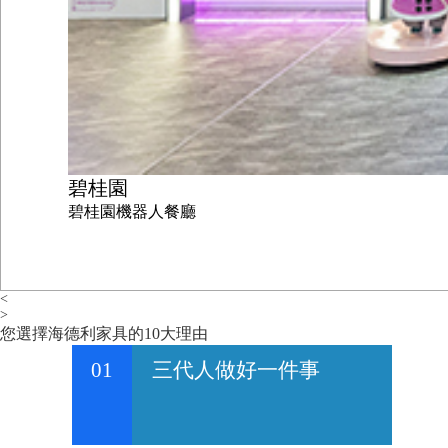
碧桂園
碧桂園機器人餐廳
<
>
您選擇海德利家具的10大理由
01
三代人做好一件事