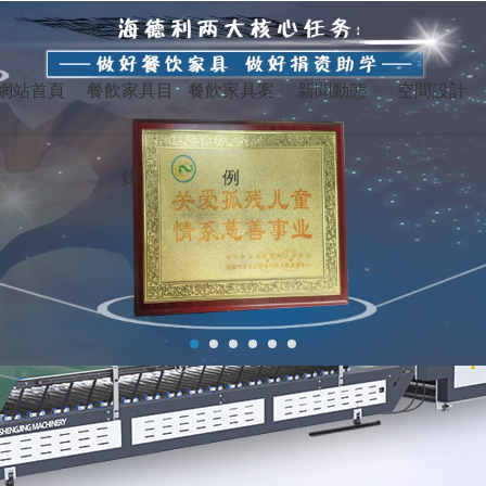
,深夜的蠕动未增删有翻译樱,武林女大生,一江春水向东流在线观看
桌椅行業25年！
網站首頁
餐飲家具目
餐飲家具案
新聞動態
空間設計
服務全球
錄
例
烤肉桌
電動餐桌
深圳
成
香港
臺