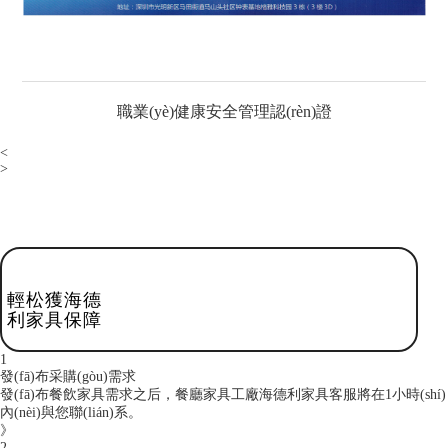
職業(yè)健康安全管理認(rèn)證
<
>
輕松獲海德
利家具保障
1
發(fā)布采購(gòu)需求
發(fā)布餐飲家具需求之后，餐廳家具工廠海德利家具客服將在1小時(shí)
內(nèi)與您聯(lián)系。
》
2