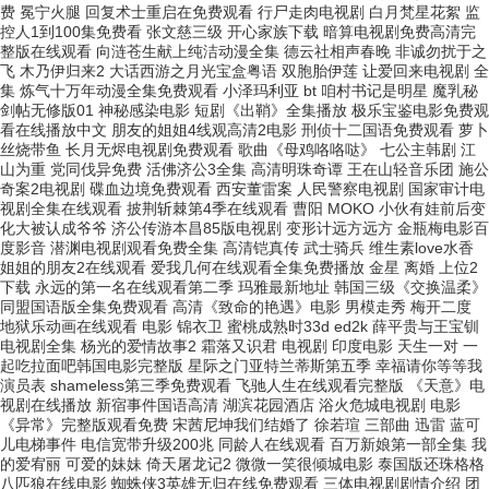
费 冕宁火腿 回复术士重启在免费观看 行尸走肉电视剧 白月梵星花絮 监
控人1到100集免费看 张文慈三级 开心家族下载 暗算电视剧免费高清完
整版在线观看 向涟苍生献上纯洁动漫全集 德云社相声春晚 非诚勿扰于之
飞 木乃伊归来2 大话西游之月光宝盒粤语 双胞胎伊莲 让爱回来电视剧 全
集 炼气十万年动漫全集免费观看 小泽玛利亚 bt 咱村书记是明星 魔乳秘
剑帖无修版01 神秘感染电影 短剧《出鞘》全集播放 极乐宝鉴电影免费观
看在线播放中文 朋友的姐姐4线观高清2电影 刑侦十二国语免费观看 萝卜
丝烧带鱼 长月无烬电视剧免费观看 歌曲《母鸡咯咯哒》 七公主韩剧 江
山为重 党同伐异免费 活佛济公3全集 高清明珠奇谭 王在山轻音乐团 施公
奇案2电视剧 碟血边境免费观看 西安董雷案 人民警察电视剧 国家审计电
视剧全集在线观看 披荆斩棘第4季在线观看 曹阳 MOKO 小伙有娃前后变
化大被认成爷爷 济公传游本昌85版电视剧 变形计远方远方 金瓶梅电影百
度影音 潜渊电视剧观看免费全集 高清铠真传 武士骑兵 维生素love水香
姐姐的朋友2在线观看 爱我几何在线观看全集免费播放 金星 离婚 上位2
下载 永远的第一名在线观看第二季 玛雅最新地址 韩国三级《交换温柔》
同盟国语版全集免费观看 高清《致命的艳遇》电影 男模走秀 梅开二度
地狱乐动画在线观看 电影 锦衣卫 蜜桃成熟时33d ed2k 薛平贵与王宝钏
电视剧全集 杨光的爱情故事2 霜落又识君 电视剧 印度电影 天生一对 一
起吃拉面吧韩国电影完整版 星际之门亚特兰蒂斯第五季 幸福请你等等我
演员表 shameless第三季免费观看 飞驰人生在线观看完整版 《天意》电
视剧在线播放 新宿事件国语高清 湖滨花园酒店 浴火危城电视剧 电影
《异常》完整版观看免费 宋茜尼坤我们结婚了 徐若瑄 三部曲 迅雷 蓝可
儿电梯事件 电信宽带升级200兆 同龄人在线观看 百万新娘第一部全集 我
的爱宥丽 可爱的妹妹 倚天屠龙记2 微微一笑很倾城电影 泰国版还珠格格
八匹狼在线电影 蜘蛛侠3英雄无归在线免费观看 三体电视剧剧情介绍 团