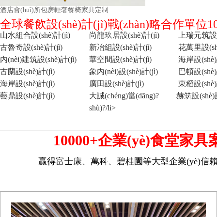
酒店會(huì)所包房輕奢餐椅家具定制
全球餐飲設(shè)計(jì)戰(zhàn)略合作單位10
山水組合設(shè)計(jì)
尚龍玖居設(shè)計(jì)
上瑞元筑設(sh
古魯奇設(shè)計(jì)
新冶組設(shè)計(jì)
花萬里設(shè
內(nèi)建筑設(shè)計(jì)
華空間設(shè)計(jì)
海岸設(shè)計
古蘭設(shè)計(jì)
象內(nèi)設(shè)計(jì)
巴頓設(shè)計
海岸設(shè)計(jì)
廣田設(shè)計(jì)
東稻設(shè)計
藝鼎設(shè)計(jì)
大誠(chéng)當(dāng)?
赫筑設(shè)計
shù)?/li>
10000+企業(yè)食堂家具
贏得富士康、萬科、碧桂園等大型企業(yè)信賴認(