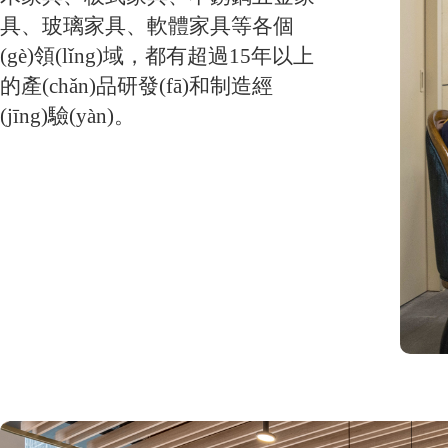
具、玻璃家具、軟體家具等各個
(gè)領(lǐng)域，都有超過15年以上
的產(chǎn)品研發(fā)和制造經
(jīng)驗(yàn)。