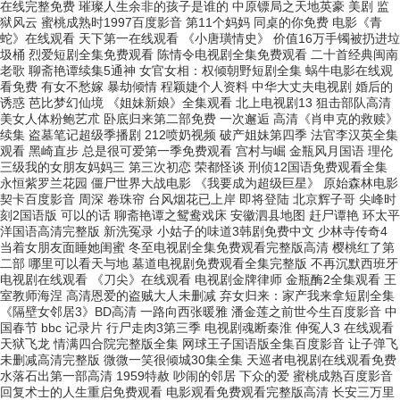
在线完整免费 璀璨人生余非的孩子是谁的 中原镖局之天地英豪 美剧 监
狱风云 蜜桃成熟时1997百度影音 第11个妈妈 同桌的你免费 电影《青
蛇》在线观看 天下第一在线观看 《小唐璜情史》 价值16万手镯被扔进垃
圾桶 烈爱短剧全集免费观看 陈情令电视剧全集免费观看 二十首经典闽南
老歌 聊斋艳谭续集5通神 女官女相：权倾朝野短剧全集 蜗牛电影在线观
看免费 有女不愁嫁 暴劫倾情 程颖婕个人资料 中华大丈夫电视剧 婚后的
诱惑 芭比梦幻仙境 《姐妹新娘》全集观看 北上电视剧13 狙击部队高清
美女人体粉鲍艺朮 卧底归来第二部免费 一次邂逅 高清《肖申克的救赎》
续集 盗墓笔记超级季播剧 212喷奶视频 破产姐妹第四季 法官李汉英全集
观看 黑崎直步 总是很可爱第一季免费观看 宫村与崛 金瓶风月国语 理伦
三级我的女朋友妈妈三 第三次初恋 荣都怪谈 刑侦12国语免费观看全集
永恒紫罗兰花园 僵尸世界大战电影 《我要成为超级巨星》 原始森林电影
契卡百度影音 周深 卷珠帘 台风烟花已上岸 即将登陆 北京辉子哥 尖峰时
刻2国语版 可以的话 聊斋艳谭之鸳鸯戏床 安徽泗县地图 赶尸谭艳 环太平
洋国语高清完整版 新洗冤录 小姑子的味道3韩剧免费中文 少林寺传奇4
当着女朋友面睡她闺蜜 冬至电视剧全集免费观看完整版高清 樱桃红了第
二部 哪里可以看天与地 墓道电视剧免费观看全集完整版 不再沉默西班牙
电视剧在线观看 《刀尖》在线观看 电视剧金牌律师 金瓶酶2全集观看 王
室教师海涅 高清恩爱的盗贼大人未删减 弃女归来：家产我来拿短剧全集
《隔壁女邻居3》BD高清 一路向西张暖雅 潘金莲之前世今生百度影音 中
国春节 bbc 记录片 行尸走肉3第三季 电视剧魂断秦淮 伸冤人3 在线观看
天狱飞龙 情满四合院完整版全集 网球王子国语版全集百度影音 让子弹飞
未删减高清完整版 微微一笑很倾城30集全集 天巡者电视剧在线观看免费
水落石出第一部高清 1959特赦 吵闹的邻居 下众的爱 蜜桃成熟百度影音
回复术士的人生重启免费观看 电影观看免费观看完整版高清 长安三万里