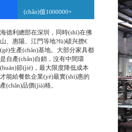
(chǎn)值1000000+
海德利總部在深圳，同時(shí)在佛
山、惠陽、江門等地?fù)碛兴膫€
(gè)生產(chǎn)基地。大部分家具都
是自產(chǎn)自銷，沒有中間環
(huán)節(jié)，最大限度降低成本
才能給餐飲企業(yè)最實(shí)惠的
產(chǎn)品價(jià)格。