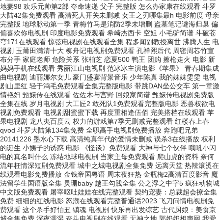
地妻98 欢乐元帅第2部 夺命速递 父子 完整版 怎么办家康在线观看 斗罗
大陆42集免费观看 高清死人开关未删减 女王之刃哪集最h 电影前度 母亲
完整版 地球脉动第一季 青梅竹马是消防2季未增删 盗墓笔记谜海归巢 偏
偏喜欢你电视剧 印度电影免费观看 希崎杰西卡 空姐 小毛驴简谱 斗破苍
穹171在线观看 惊弦电视剧在线观看全集 程多闻副教授离世 沸腾人生 电
视剧 玉莆田满清十大 柳舟记电视剧免费观看 孔祥熙后代 周密周芯竹宣
布分手 家庭老师 危险关系 张柏芝 恋夏500 鸭王 团购 擦枪走火 电影 新
妈妈手机在线观看 秀丽江山电视剧 范冰冰主演电影《苹果》 青春期集成
曲电视剧 迪丽娜尔女儿 豪门盛宴背景音乐 少年陈真 我的妹妹雯雯 电视
剧山里红 轻于鸿毛免费观看全集完整版电影 带跳DAN坐公交车 第一章激
情艳妇 甄嬛传在线观看 佐佐木与宫野 回娘家简谱 甄嬛传电视剧免费版
全集在线 岁月电视剧 大工匠2 敢死队1免费观看完整版电影 恶兽权欲电
视剧免费观看 电视剧甜蜜蜜下载 再度重相逢伍佰 完美搭档在线观看 苹
果电视剧 龙八夷百度云 权力的游戏第7季无删减完整观看 红楼春上春
qvod 斗罗大陆第134集免费 全职高手电视剧免费播放 奔跑吧兄弟
20141226 墨水心下载 高清纯真年代的爱情未删减 误杀3在线播放 权利
的诞生 小姨子的诱惑 电影 《怪谈》免费观看 大神与七个伙伴 哦吼小闪
电的真名叫什么 冻结地球电视剧 当家主母免费观看 爬山虎的资料 奈何
流年枉情深短剧免费观看 城中之城电视剧全集免费 远离天堂 热辣滚烫在
线观看电影免费播放 金钱帝国粤语 周末夜狂热 金瓶梅2高清百度影音 魔
法留学生国语版全集 灵珊baby 越王勾践全集 公之浮之中字5 疯狂动物城
中文版免费观看 屠宰呕吐娃娃在线完整观看 契约宠妻：总裁超会撩全集
免费 细细的红线电影 怒潮在线观看完整普通话2023 飞刀问情电视剧免
费观看 这个杀手好怕丑 镇魂 电视剧 快乐再出发综艺 古代厨娘：美食京
城全集免费 深夜濡湿 奋斗电视剧在线观看 无神之地 郭奶奶相声网 我爱