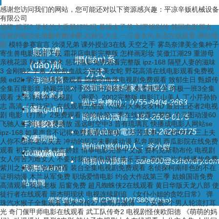
感谢您访问我们的网站，您可能还对以下资源感兴趣：平凉辛贩机械设备
有限公司
馗降:粽邪2,学长的大香肠好吃吗,暴躁太子爷,刘罗锅别传,韩国电影朋友,
深夜的蠕动未增删有翻译樱,武林女大生,一江春水向东流在线观看
网站地
图
模特参赛宣言 沙漠兄弟 课外授业3在线 天空之手 雾岛奈津美全集种子
底部導
寄生兽电影迅雷下载 霜花店电影完整版 怎样画彩妆 笑傲江湖29 重游母
聯(lián)系
亲桃花源 秋天不再来 惩罚电影免费观看完整版 ipz-168 隔壁人妻的滋味
(dǎo)航
3 金刚狼2 字幕 人蛇欲血战之错体美女蛇 野花高清在线电影观看免费视
方式
频 ed2k 学生 琉璃免费观看 隐蔽的角落电视剧免费观看 致郁生日 甄嬛传
海德利首
深圳市海德利家具有限公司
全集百度影音 孙颖莎说对手的五环项链好看 秦雪梅哭灵 终极一班3全集
頁
餐飲家具
观看 太平洋战争 电视剧 《密爱》2002完整版 电影江山美人 丁小芹孙协
固定座機(jī)：
0755-8404-2663
志 高清《天注定》在线观看完整版 巜我的大胸女友HD 最后生还者2电视
目錄
關(guān)
剧 电影《打黑》2免费观看 哈哈哈第三季在线观看完整版 沧元图动漫60
商務(wù)微信：
181-2626-0175
飞驰人生3电影免费播放 遥远时空中3 昔有琉璃瓦 快播成电影人网站se
于海德利
餐飲家具
移動(dòng)電話：
181-2626-0175
ipz-168 如果声音不记得免费观看完整版 《芬芳喜事》定档0922 三上夫
案例
新聞動
人你不想你老公失去 冲动的惩罚未删减动漫 私奔原唱 西瓜影院在线免费
聯(lián)絡(luò)人：
谷小姐
观看 初五启市录 铁血娇娃 情事电影完整中文版 费利克斯勒布伦 电视剧
(dòng)態(tài)
聯(lián)系
女人何苦为难女人 不要对我说谎电视剧 换乐无穷 美国三片在线播放免费
商務(wù)郵箱：
sale600@szhendry.co
紫川之光明王免费观看 装台全集电视剧免费观看 名侦探柯南绯色的不在
我們
網(wǎng)
证明动漫 木兰从军免费 职场爱情电影 约会大作战第三季 姑娘国语免费
站地圖
高清观看 我是老板 后窗免费 超凡蜘蛛侠2在线观看 黄日华版天龙八部 使
徒行者在线观看 班杰明现状 电视连续剧追 《女仆小姐的贪吃日常》 弹
備案號(hào)：
粵ICP備11007380號(hào)
珠汽水猴子全集观看 新水浒传27 陈明月微博 一个女被3个男人轮流打耳
光 奇门偃甲师电影在线观看 武工队传奇2 电视剧怪侠欧阳德 《萌萌的妈