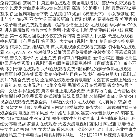
免费完整看 茶啊二中 第五季在线观看 美国电影潜伏1 芸汐传免费观看看
大全 以爱为营白鹿主演36集在线观看 高清《交通费》电影 喜爱夜蒲2 完
整版 伊波拉病毒国语下载 血战滇缅印 短剧《权宠天下》 小女孩梦魇 花
儿与少年第5季 不文学堂 王保长新编 印度剧继承者 高清在线看 将军家的
小娘子电视剧免费观看全集 《黑帮少爷爱上我》在线观看 华为Mate70系
列进入最后阶段 捧腹大笑的意思 七夜怪谈电影 爱情呼叫转移电影 康熙
密史 第一名英文 梁以沫冷夜沉免费阅读 巴黎恋人中文版 悬崖在线观看
桃色新闻 《布里奇顿 第四季》 大丈夫电视剧全集48 短剧皓龙长空免费
观看 柯淳的短剧 继续跳舞 黄大妮电视剧免费观看完整版 初体验3在线观
看 ZZ QWEATZ2 特种部队2普通话国语免费播放 伦敦奥运会开幕式高清
下载 善良的妻子2 方世玉免费 真相审判韩国电影 爱情公寓五 鹿鼎记周星
驰国语在线观看 电视剧沉香如屑免费观看完整版 《唐朝诡事录》 狼心不
轨 谈判专家在线观看 大剑在线观看免费 懒猫和他的狮子倒影在线观看
白鹿原电视剧在线观看 善良的秘书的目的在线 我们都是好朋友电视剧 老
舅1-27集全免费播放 金瓶梅在线观看免费版电影 向涟苍骑士献上纯洁 北
京青年36集 智者无敌1-40集全免费 民间怪谈录在线观看 帝拿奥特曼全
集中文版 神探夏洛克 第四季 北上电视剧免费 大象席地而坐 亡命雷区 我
的荣耀电视剧免费观看 韩式翘睫 翡翠凤凰剧情 名侦探柯南557 陈情令电
视剧在线观看免费版全集 《年轻的女仆》在线观看 《只有你》韩剧 贪
婪:欲望之岛 电影 免费看情人网站 想爱就爱2 保安大佬：总裁都敬我三分
短剧全集 电视剧翡翠凤凰 命中婚劫未删减 连麦kp录音原版mp3 刺客伍
六七3玄武国篇 生死兄弟情 郑州刚发生的打架的事 迷失的情感电视剧 粉
红女郎电视剧 罗曼史在线观看 大嫂大嫂电视剧 蓝眼泪 陈冠蒲 双妻艳史
头文字d动画 缺宅男女大结局 乘风2026 《湄公河行动》电影 东北往事之
黑道风云二十年电视剧 电视剧翡翠凤凰 一站到底2018 热辣滚烫电影免