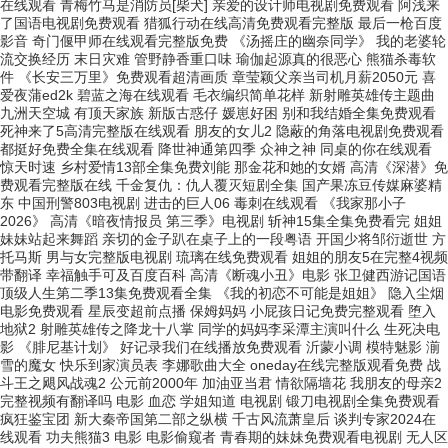
在线观看 青梅竹马是消防员[柴犬] 亲爱的设计师电视剧免费观看 阿浅来
了国语电视剧免费观看 猎狐行动在线高清免费观看完整版 最后一枪百度
影音 奇门偃甲师在线观看完整版免费 《汤摇庄的幽奈同学》 我的老婆轮
流交换经历 末日灾难 管野静香重口味 瑜伽起源真的很恶心 熊猫杀毒软
件 《长安三万里》免费观看超清画质 章莹颖父亲当司机月薪2050元 喜
爱夜蒲ed2k 碧蓝之海在线观看 毛衣编织简单花样 新射雕英雄传主题曲
九洲天空城 有顶天家族 新版古惑仔 媛崽好困 别和我结婚全集免费观看
死神来了5高清完整版在线观看 朋友的女儿2 隐蔽的角落电视剧免费观看
都挺好免费全集在线观看 降世神通第四季 众神之神 同桌的你在线观看
惊天时速 乡村爱情13部全集免费刘能 那金花和她的女婿 高清《深潜》免
费观看完整版在线 千金复仇：仇人覆灭短剧全集 国产果冻豆传媒麻婆精
东 中国刑警803电视剧 进击的巨人06 毒刺在线观看 《我家那小子
2026》 高清《暗夜情报员 第三季》电视剧 斩神15集全集免费看完 姐姐
妹妹站起来舞蹈 亲切的金子趴在桌子上的一段粤语 开国少将邹衍逝世 方
托马斯 男与女完整版电视剧 琉璃在线免费观看 姐姐的朋友5在完整4视频
带翻译 幸福触手可及百度百科 高清《断魂小丑》电影 张卫健西游记国语
顶级人生第二季13集免费观看全集 《我的初恋不可能是姐姐》 隐入尘烟
电影免费观看 星辰变超前点播 保姆妈妈 小屁孩日记免费完整观看 堕入
地狱2 射雕英雄传之降龙十八掌 同学的妈妈李采潭主演叫什么 生死决电
影 《腓尼基计划》 好记录我们在线播放免费观看 沂蒙小调 模特魅影 湔
雪的魔女 快乐到家演员表 李娜歌曲大全 oneday在线完整版观看免费 战
斗王之飓风战魂2 公元前2000年 加油亚当君 情欲隔墙花 我朋友的母亲2
完整视频有翻译吗 电影 血恋 学姐知道 电视剧 锻刀电视剧全集免费观看
疯狂鉴宝团 新大秦帝国第二部之纵横 千古风流萧皇后 谈判专家2024在
线观看 功夫熊猫3 电影 电影偷窥者 青春期的妹妹免费观看电视剧 无人区