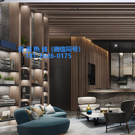
目
案
錄
例