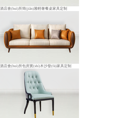
酒店會(huì)所簡(jiǎn)雅輕奢餐桌家具定制
酒店會(huì)所包房實(shí)木沙發(fā)家具定制