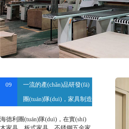
09
一流的產(chǎn)品研發(fā)
團(tuán)隊(duì)，家具制造
專家超過50人。
海德利團(tuán)隊(duì)，在實(shí)
木家具、板式家具、不銹鋼五金家