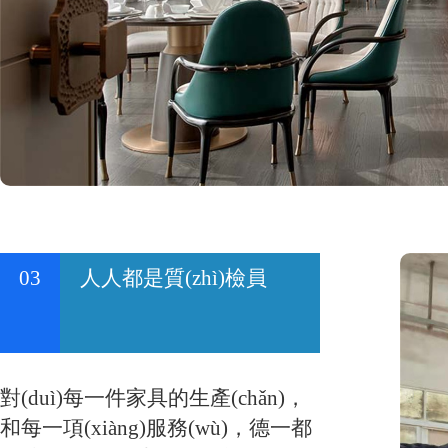
03
人人都是質(zhì)檢員
對(duì)每一件家具的生產(chǎn)，
和每一項(xiàng)服務(wù)，德一都