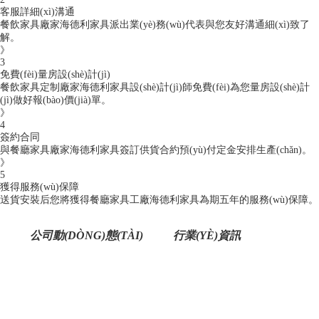
客服詳細(xì)溝通
餐飲家具廠家海德利家具派出業(yè)務(wù)代表與您友好溝通細(xì)致了
解。
》
3
免費(fèi)量房設(shè)計(jì)
餐飲家具定制廠家海德利家具設(shè)計(jì)師免費(fèi)為您量房設(shè)計
(jì)做好報(bào)價(jià)單。
》
4
簽約合同
與餐廳家具廠家海德利家具簽訂供貨合約預(yù)付定金安排生產(chǎn)。
》
5
獲得服務(wù)保障
送貨安裝后您將獲得餐廳家具工廠海德利家具為期五年的服務(wù)保障。
公司動(DÒNG)態(TÀI)
行業(YÈ)資訊