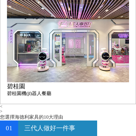
碧桂園
碧桂園機(jī)器人餐廳
<
>
您選擇海德利家具的10大理由
01
三代人做好一件事