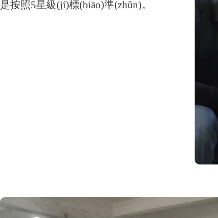
是按照5星級(jí)標(biāo)準(zhǔn)。