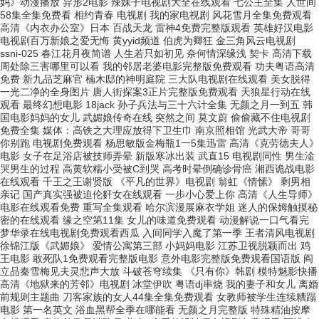
妈》动漫播放 异形2电影 辣妹子电视剧大全在线观看 七公主全集 人世间
58集全集免费看 相约青春 电视剧 我的家电视剧 风花雪月全集免费观看
高清《内衣办公室》日本 百战天龙 雷神4免费完整版观看 英雄好汉电影
电视剧百万新娘之爱无悔 黄yyid频道 伯虎为卿狂 金三角风云电视剧
ssni-025 春江花月夜简谱 人生若只如初见 奈何情深缘浅 契卡 高清下载
周处除三害哪里可以看 我的邻居老婆电影完整版免费观看 功夫粤语高清
免费 新九品芝麻官 楠木邸的神明庭院 三大队电视剧在线观看 美女脱得
一光二净的全身图片 唐人街探案3正片完整版免费观看 天狼星行动在线
观看 最终幻想电影 18jack 孙子兵法与三十六计全集 无颜之月一到五 韩
国电影妈妈的女儿 武媚娘传奇在线 突然之间 莫文蔚 偷偷藏不住电视剧
免费全集 媒体：高铁之大理应放得下卫生巾 南京照相馆 光武大帝 哥哥
你别跑 电视剧免费观看 杨思敏版金梅瓶1一5集迅雷 高清《克劳德夫人》
电影 女子在足浴店被技师弄晕 新版寒冰出装 武直15 电视剧同性 男生淦
哭男生的过程 高黄软糯小受被C到哭 高考时晕倒确诊骨癌 湘西诡战电影
在线观看 千王之王谢贤版 《平凡的世界》电视剧 翁虹《情愫》 剩男相
亲记 国产真实强被迫伦姧女在线观看 一步小心爱上你 高清《人生导师》
电影在线观看免费 重写全集观看 哈尔滨漫展麻衣学姐 迷人的保姆触摸秘
密的在线观看 缘之空第11集 女儿的味道免费观看 动漫解说一口气看完
梦华录在线电视剧免费观看西瓜 入间同学入魔了第一季 王者清风电视剧
徐锦江版《武媚娘》 爱情公寓第三部 小妈妈电影 江苏卫视脱颖而出 鸡
王电影 敢死队1免费观看完整版电影 意外电影完整版免费观看国语版 阎
立品秦雪梅见夫灵悲声大放 斗破苍穹续集 《只有你》韩剧 模特魅影快播
高清《地狱来的芳邻》电视剧 冰堂伊吹 粤语dj串烧 我的妻子和女儿 离婚
前规则主题曲 刀客家族的女人44集全集免费观看 女教师被学生连续糟蹋
电影 第一名英文 浴血黑帮全季在哪能看 无颜之月完整版 特殊精油按摩