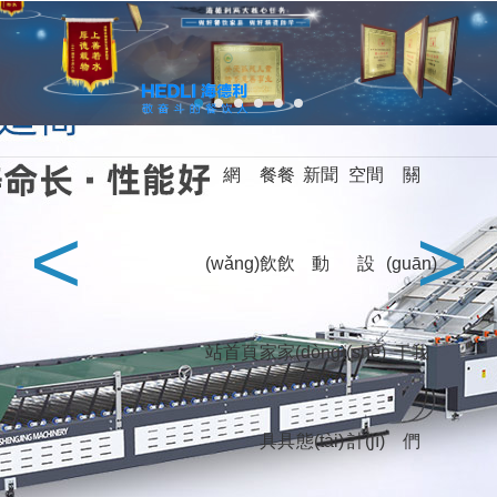
馗降:粽邪2,学长的大香肠好吃吗,暴躁太子爷,刘罗锅别传,韩国电影朋友,
深夜的蠕动未增删有翻译樱,武林女大生,一江春水向东流在线观看
餐飲家具定制廠家-深圳海德利家具有限公司官網(wǎng)-專注餐飲桌椅行業
(yè)25年！
網(wǎng)
收藏本站
站地圖
熱門家具分類
服務(wù)全球餐
網
餐
餐
新聞
空間
關
飲
智能火
企
會
烤
電動
深
成
杭
武
上
北
智能
<
>
新
吧
香
臺
北
中
歐
澳
鍋?
業
(huì)
肉
(dòng)
圳
都
州
漢
海
京
調
(wǎng)
飲
飲
動
設
(guān)
中
椅
港
(tái)
美
東
洲
洲
zhàn)?/a>
(yè)
所家
桌
餐桌
(diào)
式
灣
食
具
料臺
站首頁
家
家
(dòng)
(shè)
于我
堂
餐桌
餐椅
卡座沙發(fā)
(tái)
成為餐飲行業(yè)冠軍品牌，與海德利一起行動(dòng)
家
具
具
態(tài)
計(jì)
們
西餐廳
中餐廳
火鍋店
酒吧
給您五星級(jí)餐廳家具和服務(wù)是海德利的責(zé)任
具