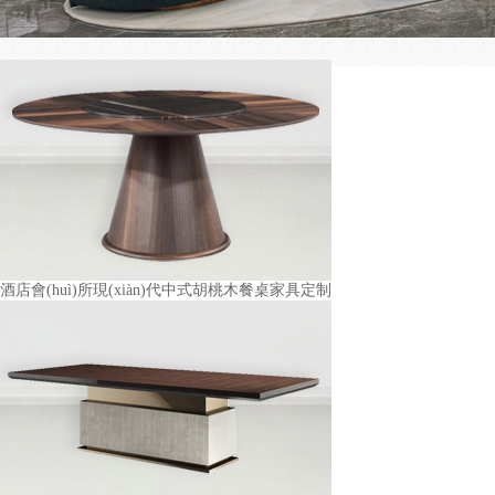
酒店會(huì)所現(xiàn)代中式胡桃木餐桌家具定制