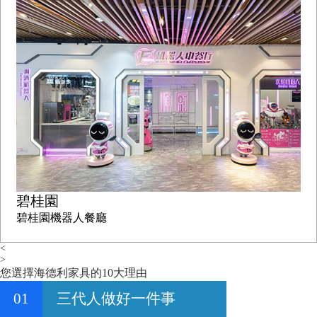
碧桂園
碧桂園機器人餐廳
<
>
您選擇海德利家具的10大理由
01
三代人做好一件事