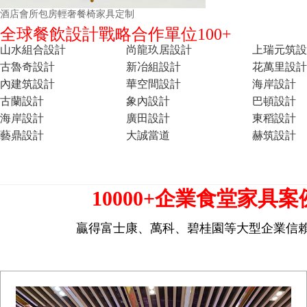
酒店會所包房輕奢餐椅家具定制
全球餐飲設計戰略合作單位100+
山水組合設計
尚龍玖居設計
上瑞元筑設
古魯奇設計
新冶組設計
花萬里設計
內建筑設計
華空間設計
海岸設計
古蘭設計
象內設計
巴頓設計
海岸設計
廣田設計
東稻設計
藝鼎設計
大誠當道
赫筑設計
10000+企業食堂家具案
贏得富士康、萬科、碧桂園等大型企業信