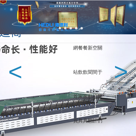
馗降:粽邪2,学长的大香肠好吃吗,暴躁太子爷,刘罗锅别传,韩国电影朋友,
深夜的蠕动未增删有翻译樱,武林女大生,一江春水向东流在线观看
餐飲家具定制廠家-深圳海德利家具有限公司官網-專注餐飲桌椅行業25年！
網站地圖
收藏本站
熱門家具分類
服務全球餐飲
網
餐
餐
新
空
關
智
智
企
會
烤
電
深
成
杭
武
上
北
<
>
新
吧
香
臺
北
中
歐
澳
能
能
業
所
肉
動
圳
都
州
漢
海
京
站
飲
飲
聞
間
于
中
椅
港
灣
美
東
洲
洲
火
調
食
家
桌
餐
式
鍋
料
堂
具
桌
首
家
家
動
設
我
桌
臺
家
餐桌
餐椅
卡座沙發
成為餐飲行業冠軍品牌，與海德利一起行動
具
頁
具
具
態
計
們
西餐廳
中餐廳
火鍋店
酒吧
給您五星級餐廳家具和服務是海德利的責任