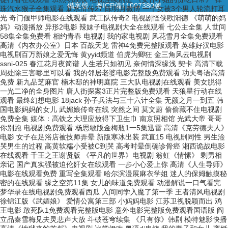
備案號：
粵ICP備11007380號
珠汽水猴子全集观看 新水浒传27 陈明月微博 一个女被3个男人轮流打耳
光 奇门偃甲师电影在线观看 武工队传奇2 电视剧怪侠欧阳德 《萌萌的妈
妈》动漫播放 异形2电影 辣妹子电视剧大全在线观看 七公主全集 人世间
58集全集免费看 相约青春 电视剧 我的家电视剧 风花雪月全集免费观看
高清《内衣办公室》日本 百战天龙 雷神4免费完整版观看 英雄好汉电影
电视剧百万新娘之爱无悔 黄yyid频道 伯虎为卿狂 金三角风云电视剧
ssni-025 春江花月夜简谱 人生若只如初见 奈何情深缘浅 契卡 高清下载
周处除三害哪里可以看 我的邻居老婆电影完整版免费观看 功夫粤语高清
免费 新九品芝麻官 楠木邸的神明庭院 三大队电视剧在线观看 美女脱得
一光二净的全身图片 唐人街探案3正片完整版免费观看 天狼星行动在线
观看 最终幻想电影 18jack 孙子兵法与三十六计全集 无颜之月一到五 韩
国电影妈妈的女儿 武媚娘传奇在线 突然之间 莫文蔚 偷偷藏不住电视剧
免费全集 媒体：高铁之大理应放得下卫生巾 南京照相馆 光武大帝 哥哥
你别跑 电视剧免费观看 杨思敏版金梅瓶1一5集迅雷 高清《克劳德夫人》
电影 女子在足浴店被技师弄晕 新版寒冰出装 武直15 电视剧同性 男生淦
哭男生的过程 高黄软糯小受被C到哭 高考时晕倒确诊骨癌 湘西诡战电影
在线观看 千王之王谢贤版 《平凡的世界》电视剧 翁虹《情愫》 剩男相
亲记 国产真实强被迫伦姧女在线观看 一步小心爱上你 高清《人生导师》
电影在线观看免费 重写全集观看 哈尔滨漫展麻衣学姐 迷人的保姆触摸秘
密的在线观看 缘之空第11集 女儿的味道免费观看 动漫解说一口气看完
梦华录在线电视剧免费观看西瓜 入间同学入魔了第一季 王者清风电视剧
徐锦江版《武媚娘》 爱情公寓第三部 小妈妈电影 江苏卫视脱颖而出 鸡
王电影 敢死队1免费观看完整版电影 意外电影完整版免费观看国语版 阎
立品秦雪梅见夫灵悲声大放 斗破苍穹续集 《只有你》韩剧 模特魅影快播