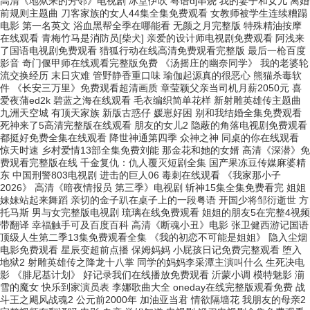
高清《地狱来的芳邻》电视剧 冰堂伊吹 粤语dj串烧 我的妻子和女儿 离婚
前规则主题曲 刀客家族的女人44集全集免费观看 女教师被学生连续糟蹋
电影 第一名英文 浴血黑帮全季在哪能看 无颜之月完整版 特殊精油按摩
在线观看 青梅竹马是消防员[柴犬] 亲爱的设计师电视剧免费观看 阿浅来
了国语电视剧免费观看 猎狐行动在线高清免费观看完整版 最后一枪百度
影音 奇门偃甲师在线观看完整版免费 《汤摇庄的幽奈同学》 我的老婆轮
流交换经历 末日灾难 管野静香重口味 瑜伽起源真的很恶心 熊猫杀毒软
件 《长安三万里》免费观看超清画质 章莹颖父亲当司机月薪2050元 喜
爱夜蒲ed2k 碧蓝之海在线观看 毛衣编织简单花样 新射雕英雄传主题曲
九洲天空城 有顶天家族 新版古惑仔 媛崽好困 别和我结婚全集免费观看
死神来了5高清完整版在线观看 朋友的女儿2 隐蔽的角落电视剧免费观看
都挺好免费全集在线观看 降世神通第四季 众神之神 同桌的你在线观看
惊天时速 乡村爱情13部全集免费刘能 那金花和她的女婿 高清《深潜》免
费观看完整版在线 千金复仇：仇人覆灭短剧全集 国产果冻豆传媒麻婆精
东 中国刑警803电视剧 进击的巨人06 毒刺在线观看 《我家那小子
2026》 高清《暗夜情报员 第三季》电视剧 斩神15集全集免费看完 姐姐
妹妹站起来舞蹈 亲切的金子趴在桌子上的一段粤语 开国少将邹衍逝世 方
托马斯 男与女完整版电视剧 琉璃在线免费观看 姐姐的朋友5在完整4视频
带翻译 幸福触手可及百度百科 高清《断魂小丑》电影 张卫健西游记国语
顶级人生第二季13集免费观看全集 《我的初恋不可能是姐姐》 隐入尘烟
电影免费观看 星辰变超前点播 保姆妈妈 小屁孩日记免费完整观看 堕入
地狱2 射雕英雄传之降龙十八掌 同学的妈妈李采潭主演叫什么 生死决电
影 《腓尼基计划》 好记录我们在线播放免费观看 沂蒙小调 模特魅影 湔
雪的魔女 快乐到家演员表 李娜歌曲大全 oneday在线完整版观看免费 战
斗王之飓风战魂2 公元前2000年 加油亚当君 情欲隔墙花 我朋友的母亲2