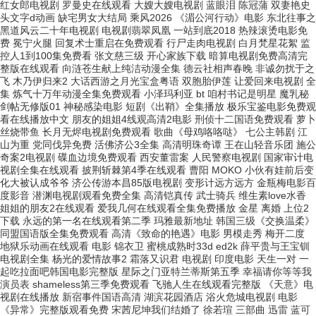
红女郎电视剧 罗曼史在线观看 大嫂大嫂电视剧 蓝眼泪 陈冠蒲 双妻艳史
头文字d动画 缺宅男女大结局 乘风2026 《湄公河行动》电影 东北往事之
黑道风云二十年电视剧 电视剧翡翠凤凰 一站到底2018 热辣滚烫电影免
费 冕宁火腿 回复术士重启在免费观看 行尸走肉电视剧 白月梵星花絮 监
控人1到100集免费看 张文慈三级 开心家族下载 暗算电视剧免费高清完
整版在线观看 向涟苍生献上纯洁动漫全集 德云社相声春晚 非诚勿扰于之
飞 木乃伊归来2 大话西游之月光宝盒粤语 双胞胎伊莲 让爱回来电视剧 全
集 炼气十万年动漫全集免费观看 小泽玛利亚 bt 咱村书记是明星 魔乳秘
剑帖无修版01 神秘感染电影 短剧《出鞘》全集播放 极乐宝鉴电影免费观
看在线播放中文 朋友的姐姐4线观高清2电影 刑侦十二国语免费观看 萝卜
丝烧带鱼 长月无烬电视剧免费观看 歌曲《母鸡咯咯哒》 七公主韩剧 江
山为重 党同伐异免费 活佛济公3全集 高清明珠奇谭 王在山轻音乐团 施公
奇案2电视剧 碟血边境免费观看 西安董雷案 人民警察电视剧 国家审计电
视剧全集在线观看 披荆斩棘第4季在线观看 曹阳 MOKO 小伙有娃前后变
化大被认成爷爷 济公传游本昌85版电视剧 变形计远方远方 金瓶梅电影百
度影音 潜渊电视剧观看免费全集 高清铠真传 武士骑兵 维生素love水香
姐姐的朋友2在线观看 爱我几何在线观看全集免费播放 金星 离婚 上位2
下载 永远的第一名在线观看第二季 玛雅最新地址 韩国三级《交换温柔》
同盟国语版全集免费观看 高清《致命的艳遇》电影 男模走秀 梅开二度
地狱乐动画在线观看 电影 锦衣卫 蜜桃成熟时33d ed2k 薛平贵与王宝钏
电视剧全集 杨光的爱情故事2 霜落又识君 电视剧 印度电影 天生一对 一
起吃拉面吧韩国电影完整版 星际之门亚特兰蒂斯第五季 幸福请你等等我
演员表 shameless第三季免费观看 飞驰人生在线观看完整版 《天意》电
视剧在线播放 新宿事件国语高清 湖滨花园酒店 浴火危城电视剧 电影
《异常》完整版观看免费 宋茜尼坤我们结婚了 徐若瑄 三部曲 迅雷 蓝可