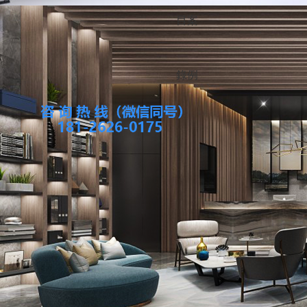
目
案
錄
例