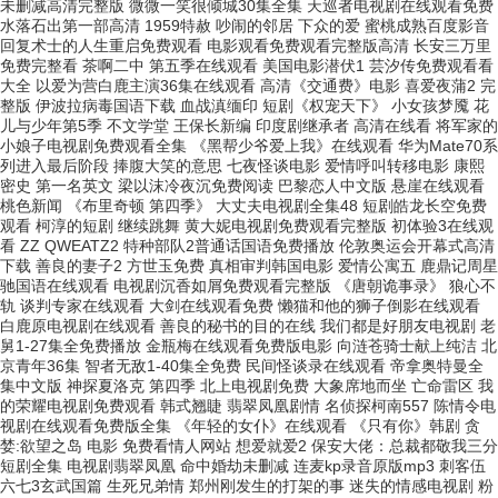
未删减高清完整版 微微一笑很倾城30集全集 天巡者电视剧在线观看免费
水落石出第一部高清 1959特赦 吵闹的邻居 下众的爱 蜜桃成熟百度影音
回复术士的人生重启免费观看 电影观看免费观看完整版高清 长安三万里
免费完整看 茶啊二中 第五季在线观看 美国电影潜伏1 芸汐传免费观看看
大全 以爱为营白鹿主演36集在线观看 高清《交通费》电影 喜爱夜蒲2 完
整版 伊波拉病毒国语下载 血战滇缅印 短剧《权宠天下》 小女孩梦魇 花
儿与少年第5季 不文学堂 王保长新编 印度剧继承者 高清在线看 将军家的
小娘子电视剧免费观看全集 《黑帮少爷爱上我》在线观看 华为Mate70系
列进入最后阶段 捧腹大笑的意思 七夜怪谈电影 爱情呼叫转移电影 康熙
密史 第一名英文 梁以沫冷夜沉免费阅读 巴黎恋人中文版 悬崖在线观看
桃色新闻 《布里奇顿 第四季》 大丈夫电视剧全集48 短剧皓龙长空免费
观看 柯淳的短剧 继续跳舞 黄大妮电视剧免费观看完整版 初体验3在线观
看 ZZ QWEATZ2 特种部队2普通话国语免费播放 伦敦奥运会开幕式高清
下载 善良的妻子2 方世玉免费 真相审判韩国电影 爱情公寓五 鹿鼎记周星
驰国语在线观看 电视剧沉香如屑免费观看完整版 《唐朝诡事录》 狼心不
轨 谈判专家在线观看 大剑在线观看免费 懒猫和他的狮子倒影在线观看
白鹿原电视剧在线观看 善良的秘书的目的在线 我们都是好朋友电视剧 老
舅1-27集全免费播放 金瓶梅在线观看免费版电影 向涟苍骑士献上纯洁 北
京青年36集 智者无敌1-40集全免费 民间怪谈录在线观看 帝拿奥特曼全
集中文版 神探夏洛克 第四季 北上电视剧免费 大象席地而坐 亡命雷区 我
的荣耀电视剧免费观看 韩式翘睫 翡翠凤凰剧情 名侦探柯南557 陈情令电
视剧在线观看免费版全集 《年轻的女仆》在线观看 《只有你》韩剧 贪
婪:欲望之岛 电影 免费看情人网站 想爱就爱2 保安大佬：总裁都敬我三分
短剧全集 电视剧翡翠凤凰 命中婚劫未删减 连麦kp录音原版mp3 刺客伍
六七3玄武国篇 生死兄弟情 郑州刚发生的打架的事 迷失的情感电视剧 粉