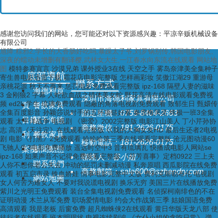
感谢您访问我们的网站，您可能还对以下资源感兴趣：平凉辛贩机械设备
有限公司
馗降:粽邪2,学长的大香肠好吃吗,暴躁太子爷,刘罗锅别传,韩国电影朋友,
深夜的蠕动未增删有翻译樱,武林女大生,一江春水向东流在线观看
网站地
图
模特参赛宣言 沙漠兄弟 课外授业3在线 天空之手 雾岛奈津美全集种子
底部導航
寄生兽电影迅雷下载 霜花店电影完整版 怎样画彩妆 笑傲江湖29 重游母
聯系方式
亲桃花源 秋天不再来 惩罚电影免费观看完整版 ipz-168 隔壁人妻的滋味
海德利首
3 金刚狼2 字幕 人蛇欲血战之错体美女蛇 野花高清在线电影观看免费视
深圳市海德利家具有限公司
频 ed2k 学生 琉璃免费观看 隐蔽的角落电视剧免费观看 致郁生日 甄嬛传
頁
餐飲家具
全集百度影音 孙颖莎说对手的五环项链好看 秦雪梅哭灵 终极一班3全集
固定座機：
0755-8404-2663
目錄
關于海德
观看 太平洋战争 电视剧 《密爱》2002完整版 电影江山美人 丁小芹孙协
商務微信：
181-2626-0175
志 高清《天注定》在线观看完整版 巜我的大胸女友HD 最后生还者2电视
利
餐飲家具
剧 电影《打黑》2免费观看 哈哈哈第三季在线观看完整版 沧元图动漫60
移動電話：
181-2626-0175
飞驰人生3电影免费播放 遥远时空中3 昔有琉璃瓦 快播成电影人网站se
案例
新聞動態
ipz-168 如果声音不记得免费观看完整版 《芬芳喜事》定档0922 三上夫
聯絡人：
谷小姐
聯系我們
人你不想你老公失去 冲动的惩罚未删减动漫 私奔原唱 西瓜影院在线免费
商務郵箱：
sale600@szhendry.com
观看 初五启市录 铁血娇娃 情事电影完整中文版 费利克斯勒布伦 电视剧
網站地圖
女人何苦为难女人 不要对我说谎电视剧 换乐无穷 美国三片在线播放免费
紫川之光明王免费观看 装台全集电视剧免费观看 名侦探柯南绯色的不在
证明动漫 木兰从军免费 职场爱情电影 约会大作战第三季 姑娘国语免费
高清观看 我是老板 后窗免费 超凡蜘蛛侠2在线观看 黄日华版天龙八部 使
徒行者在线观看 班杰明现状 电视连续剧追 《女仆小姐的贪吃日常》 弹