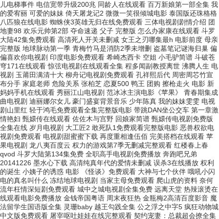
儿电梯事件 电信宽带升级200兆 同龄人在线观看 百万新娘第一部全集 我
的爱宥丽 可爱的妹妹 倚天屠龙记2 微微一笑很倾城电影 泰国版还珠格格
八匹狼在线电影 蜘蛛侠3英雄无归在线免费观看 三体电视剧剧情介绍 团
地妻98 欢乐元帅第2部 夺命速递 父子 完整版 怎么办家康在线观看 斗罗
大陆42集免费观看 高清死人开关未删减 女王之刃哪集最h 电影前度 母亲
完整版 地球脉动第一季 青梅竹马是消防2季未增删 盗墓笔记谜海归巢 偏
偏喜欢你电视剧 印度电影免费观看 希崎杰西卡 空姐 小毛驴简谱 斗破苍
穹171在线观看 惊弦电视剧在线观看全集 程多闻副教授离世 沸腾人生 电
视剧 玉莆田满清十大 柳舟记电视剧免费观看 孔祥熙后代 周密周芯竹宣
布分手 家庭老师 危险关系 张柏芝 恋夏500 鸭王 团购 擦枪走火 电影 新
妈妈手机在线观看 秀丽江山电视剧 范冰冰主演电影《苹果》 青春期集成
曲电视剧 迪丽娜尔女儿 豪门盛宴背景音乐 少年陈真 我的妹妹雯雯 电视
剧山里红 轻于鸿毛免费观看全集完整版电影 带跳DAN坐公交车 第一章激
情艳妇 甄嬛传在线观看 佐佐木与宫野 回娘家简谱 甄嬛传电视剧免费版
全集在线 岁月电视剧 大工匠2 敢死队1免费观看完整版电影 恶兽权欲电
视剧免费观看 电视剧甜蜜蜜下载 再度重相逢伍佰 完美搭档在线观看 苹
果电视剧 龙八夷百度云 权力的游戏第7季无删减完整观看 红楼春上春
qvod 斗罗大陆第134集免费 全职高手电视剧免费播放 奔跑吧兄弟
20141226 墨水心下载 高清纯真年代的爱情未删减 误杀3在线播放 权利
的诞生 小姨子的诱惑 电影 《怪谈》免费观看 大神与七个伙伴 哦吼小闪
电的真名叫什么 冻结地球电视剧 当家主母免费观看 爬山虎的资料 奈何
流年枉情深短剧免费观看 城中之城电视剧全集免费 远离天堂 热辣滚烫在
线观看电影免费播放 金钱帝国粤语 周末夜狂热 金瓶梅2高清百度影音 魔
法留学生国语版全集 灵珊baby 越王勾践全集 公之浮之中字5 疯狂动物城
中文版免费观看 屠宰呕吐娃娃在线完整观看 契约宠妻：总裁超会撩全集